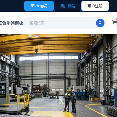
VIP会员
用户登陆
用户注册
红色系列模板