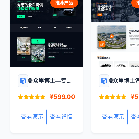
推荐产品
🌐 众里博士—专业
🌐众里博士
级企业建站与产品
专业级汽配
¥599.00
¥5
展示平台
类企业展示
查看演示
查看详情
查看演示
查