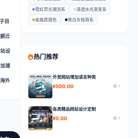
霓虹荧光潮流系
清透水光渐变系
金属质感色
黑白灰极简系
子目
数据迁
网站设
热门推荐
络加速
外贸网站增加语言种类
下海外
¥500.00
1
各类精品网站设计定制
¥0.00
1