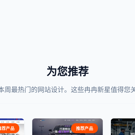
为您推荐
本周最热门的网站设计。这些冉冉新星值得您
推荐产品
推荐产品