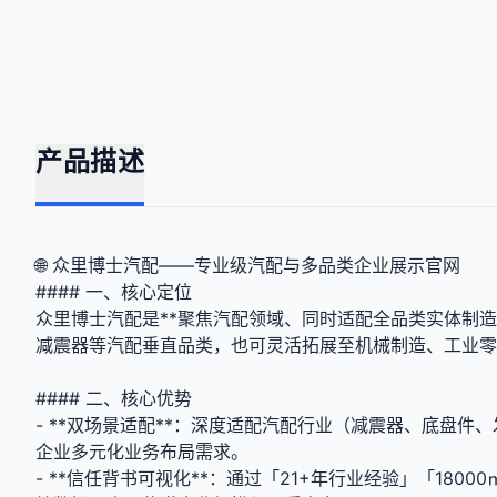
产品描述
🌐 众里博士汽配——专业级汽配与多品类企业展示官网
#### 一、核心定位
众里博士汽配是**聚焦汽配领域、同时适配全品类实体制造
减震器等汽配垂直品类，也可灵活拓展至机械制造、工业零
#### 二、核心优势
- **双场景适配**：深度适配汽配行业（减震器、底盘
企业多元化业务布局需求。
- **信任背书可视化**：通过「21+年行业经验」「18000㎡