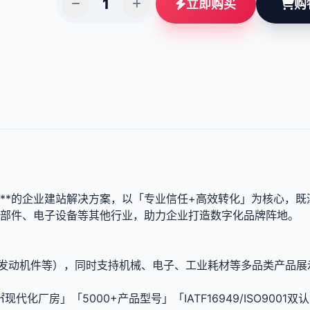
立即购买
购
**的企业建站解决方案，以「专业信任+高效转化」为核心，既
部件、电子设备等其他行业，助力企业打造数字化品牌阵地。
件、发动机件等），同时支持机械、电子、工业耗材等多品类产品展
现代化厂房」「5000+产品型号」「IATF16949/ISO9001